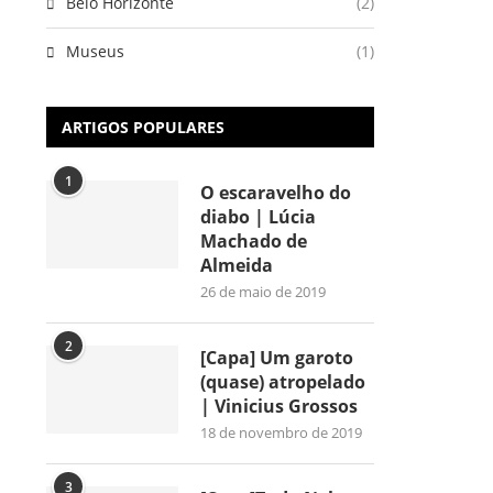
Belo Horizonte
(2)
Museus
(1)
ARTIGOS POPULARES
1
O escaravelho do
diabo | Lúcia
Machado de
Almeida
26 de maio de 2019
2
[Capa] Um garoto
(quase) atropelado
| Vinicius Grossos
18 de novembro de 2019
3