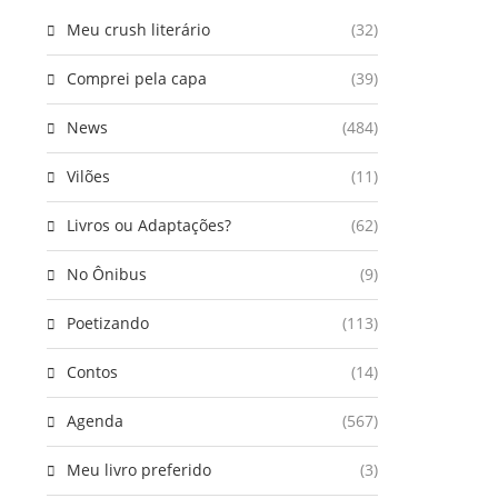
Meu crush literário
(32)
Comprei pela capa
(39)
News
(484)
Vilões
(11)
Livros ou Adaptações?
(62)
No Ônibus
(9)
Poetizando
(113)
Contos
(14)
Agenda
(567)
Meu livro preferido
(3)