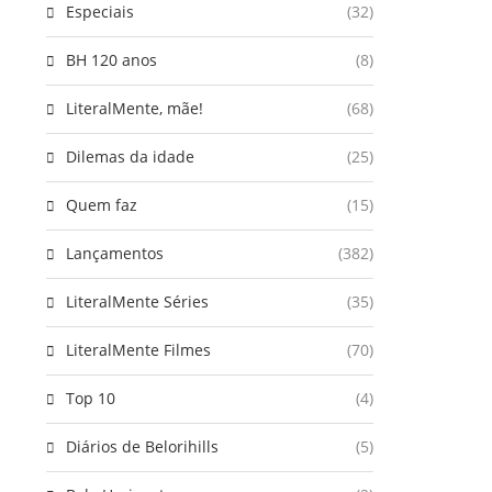
Especiais
(32)
BH 120 anos
(8)
LiteralMente, mãe!
(68)
Dilemas da idade
(25)
Quem faz
(15)
Lançamentos
(382)
LiteralMente Séries
(35)
LiteralMente Filmes
(70)
Top 10
(4)
Diários de Belorihills
(5)