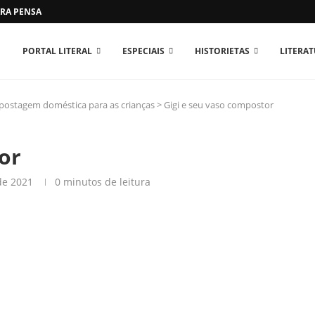
RA PENSAR O MUNDO...
PORTAL LITERAL
ESPECIAIS
HISTORIETAS
LITERA
ompostagem doméstica para as crianças
>
Gigi e seu vaso compostor
or
de 2021
0 minutos de leitura