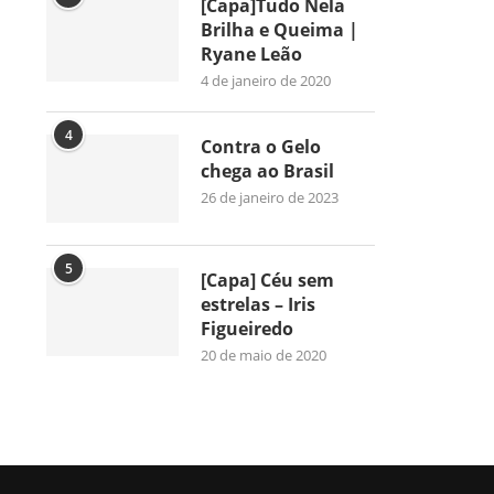
[Capa]Tudo Nela
Brilha e Queima |
Ryane Leão
4 de janeiro de 2020
4
Contra o Gelo
chega ao Brasil
26 de janeiro de 2023
5
[Capa] Céu sem
estrelas – Iris
Figueiredo
20 de maio de 2020