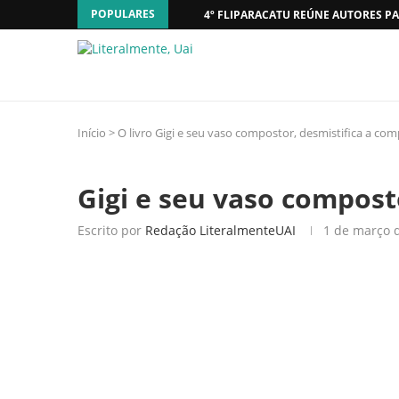
POPULARES
4º FLIPARACATU REÚNE AUTORES PA
Início
>
O livro Gigi e seu vaso compostor, desmistifica a c
Gigi e seu vaso compost
Escrito por
Redação LiteralmenteUAI
1 de março 