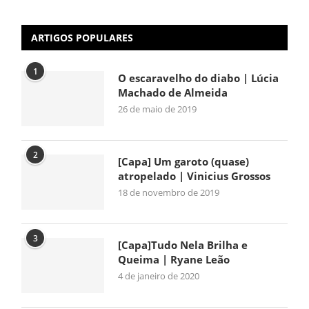
ARTIGOS POPULARES
1
O escaravelho do diabo | Lúcia
Machado de Almeida
26 de maio de 2019
2
[Capa] Um garoto (quase)
atropelado | Vinicius Grossos
18 de novembro de 2019
3
[Capa]Tudo Nela Brilha e
Queima | Ryane Leão
4 de janeiro de 2020