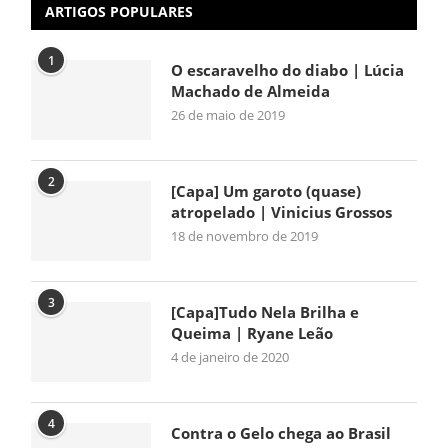
ARTIGOS POPULARES
1
O escaravelho do diabo | Lúcia
Machado de Almeida
26 de maio de 2019
2
[Capa] Um garoto (quase)
atropelado | Vinicius Grossos
18 de novembro de 2019
3
[Capa]Tudo Nela Brilha e
Queima | Ryane Leão
4 de janeiro de 2020
4
Contra o Gelo chega ao Brasil