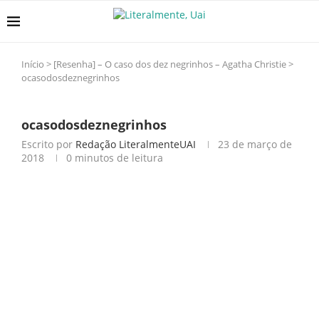
Início
>
[Resenha] – O caso dos dez negrinhos – Agatha Christie
>
ocasodosdeznegrinhos
ocasodosdeznegrinhos
Escrito por
Redação LiteralmenteUAI
23 de março de
2018
0 minutos de leitura