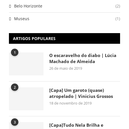
Belo Horizonte
(2)
Museus
(1)
ARTIGOS POPULARES
1
O escaravelho do diabo | Lúcia
Machado de Almeida
26 de maio de 2019
2
[Capa] Um garoto (quase)
atropelado | Vinicius Grossos
18 de novembro de 2019
3
[Capa]Tudo Nela Brilha e