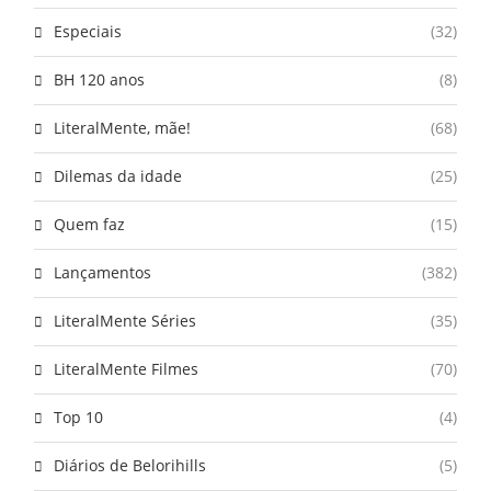
Especiais
(32)
BH 120 anos
(8)
LiteralMente, mãe!
(68)
Dilemas da idade
(25)
Quem faz
(15)
Lançamentos
(382)
LiteralMente Séries
(35)
LiteralMente Filmes
(70)
Top 10
(4)
Diários de Belorihills
(5)