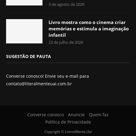
3 de agosto de 2026
Livro mostra como o cinema criar
memórias e estimula a imaginação
infantil
23 de julho de 2026
SUGESTÃO DE PAUTA
Converse conosco! Envie seu e-mail para
contato@literalmenteuai.com.br
Converse conosco
Anuncie
Quem faz
Política de Privacidade
Copyright © LiteralMente,Uai