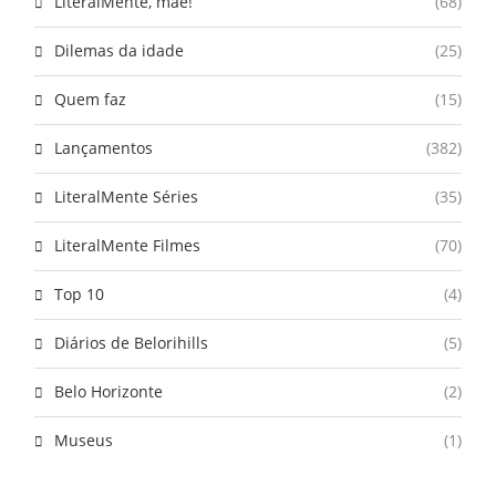
LiteralMente, mãe!
(68)
Dilemas da idade
(25)
Quem faz
(15)
Lançamentos
(382)
LiteralMente Séries
(35)
LiteralMente Filmes
(70)
Top 10
(4)
Diários de Belorihills
(5)
Belo Horizonte
(2)
Museus
(1)