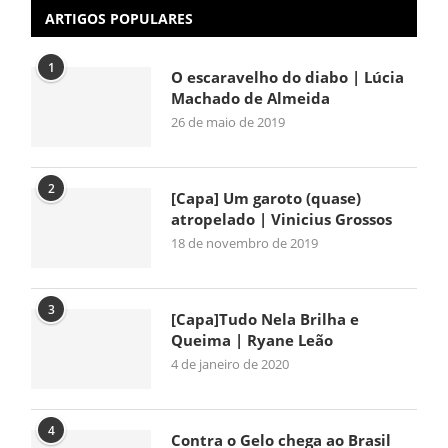
ARTIGOS POPULARES
1
O escaravelho do diabo | Lúcia
Machado de Almeida
26 de maio de 2019
2
[Capa] Um garoto (quase)
atropelado | Vinicius Grossos
18 de novembro de 2019
3
[Capa]Tudo Nela Brilha e
Queima | Ryane Leão
4 de janeiro de 2020
4
Contra o Gelo chega ao Brasil