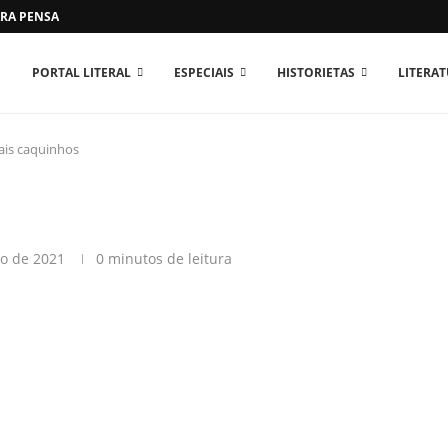
RA PENSAR O MUNDO...
PORTAL LITERAL
ESPECIAIS
HISTORIETAS
LITERA
ais caquinhos
ro de 2021
0 minutos de leitura