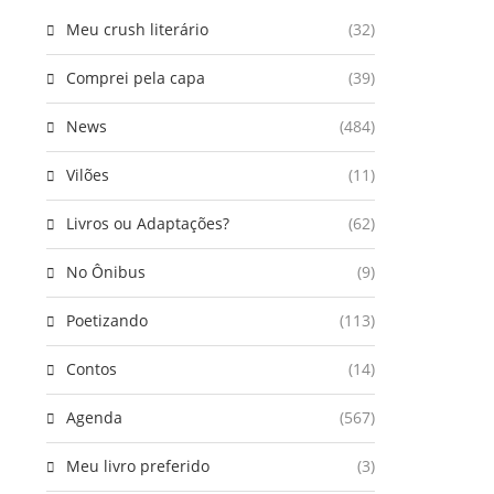
Meu crush literário
(32)
Comprei pela capa
(39)
News
(484)
Vilões
(11)
Livros ou Adaptações?
(62)
No Ônibus
(9)
Poetizando
(113)
Contos
(14)
Agenda
(567)
Meu livro preferido
(3)