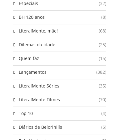
Especiais
(32)
BH 120 anos
(8)
LiteralMente, mãe!
(68)
Dilemas da idade
(25)
Quem faz
(15)
Lançamentos
(382)
LiteralMente Séries
(35)
LiteralMente Filmes
(70)
Top 10
(4)
Diários de Belorihills
(5)