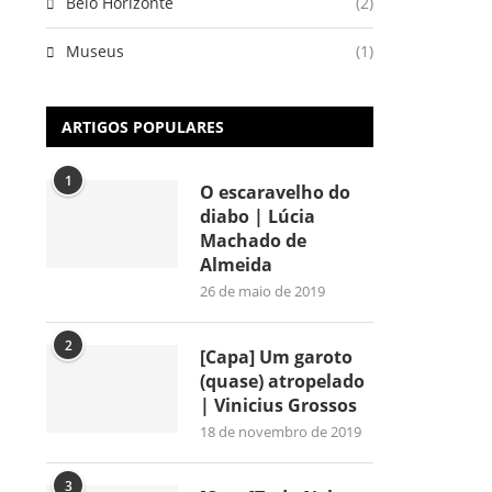
Belo Horizonte
(2)
Museus
(1)
ARTIGOS POPULARES
1
O escaravelho do
diabo | Lúcia
Machado de
Almeida
26 de maio de 2019
2
[Capa] Um garoto
(quase) atropelado
| Vinicius Grossos
18 de novembro de 2019
3