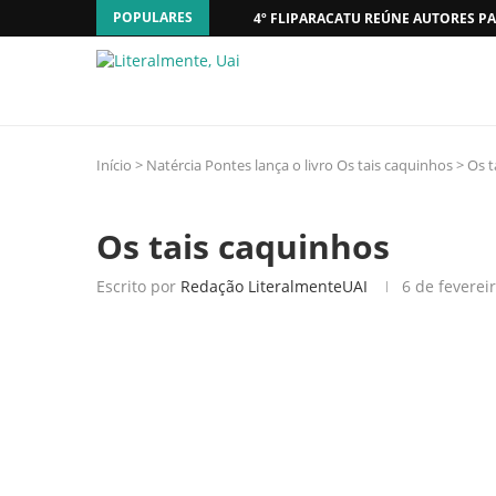
POPULARES
4º FLIPARACATU REÚNE AUTORES PA
Início
>
Natércia Pontes lança o livro Os tais caquinhos
>
Os t
Os tais caquinhos
Escrito por
Redação LiteralmenteUAI
6 de feverei