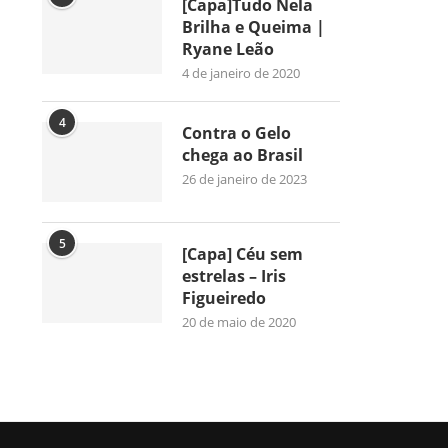
[Capa]Tudo Nela
Brilha e Queima |
Ryane Leão
4 de janeiro de 2020
4
Contra o Gelo
chega ao Brasil
26 de janeiro de 2023
5
[Capa] Céu sem
estrelas – Iris
Figueiredo
20 de maio de 2020