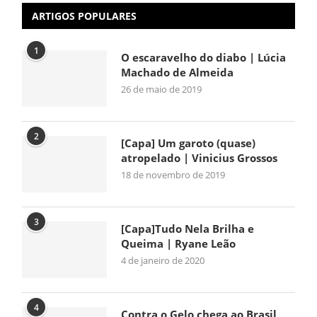
ARTIGOS POPULARES
1
O escaravelho do diabo | Lúcia
Machado de Almeida
26 de maio de 2019
2
[Capa] Um garoto (quase)
atropelado | Vinicius Grossos
18 de novembro de 2019
3
[Capa]Tudo Nela Brilha e
Queima | Ryane Leão
4 de janeiro de 2020
4
Contra o Gelo chega ao Brasil