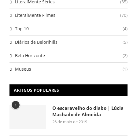
LiteralMente Séries
(35)
LiteralMente Filmes
(70)
Top 10
(4)
Diários de Belorihills
(5)
Belo Horizonte
(2)
Museus
(1)
ARTIGOS POPULARES
1
O escaravelho do diabo | Lúcia
Machado de Almeida
26 de maio de 2019