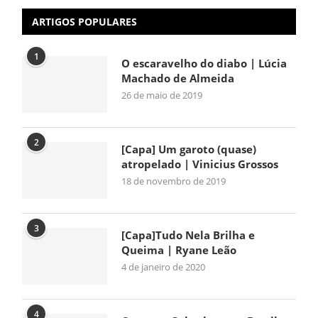
ARTIGOS POPULARES
1
O escaravelho do diabo | Lúcia
Machado de Almeida
26 de maio de 2019
2
[Capa] Um garoto (quase)
atropelado | Vinicius Grossos
18 de novembro de 2019
3
[Capa]Tudo Nela Brilha e
Queima | Ryane Leão
4 de janeiro de 2020
4