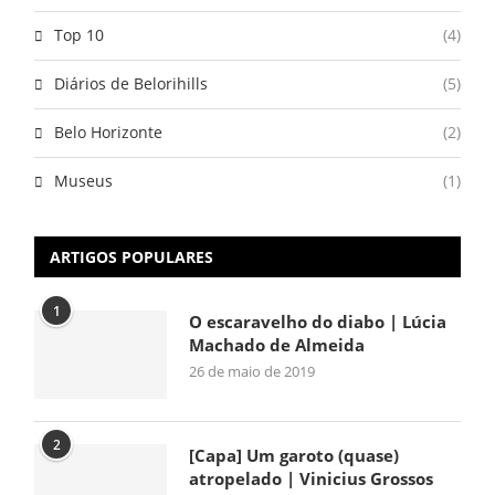
Top 10
(4)
Diários de Belorihills
(5)
Belo Horizonte
(2)
Museus
(1)
ARTIGOS POPULARES
1
O escaravelho do diabo | Lúcia
Machado de Almeida
26 de maio de 2019
2
[Capa] Um garoto (quase)
atropelado | Vinicius Grossos