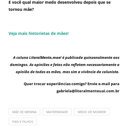
E você qual maior medo desenvolveu depois que se
tornou mãe?
Veja mais historietas de mães!
A coluna
LiteralMente,mae!
é publicada quinzenalmente aos
domingos. As opiniões e fatos não refletem necessariamente a
opinião de todas as mães, mas sim a vivência da colunista.
Quer trocar experiências comigo? Envie e-mail para
gabriela@literalmenteuai.com.br
MÃE DE MENINA
MATERNIDADE
MEDO DE MORRER
PAIS E FILHOS