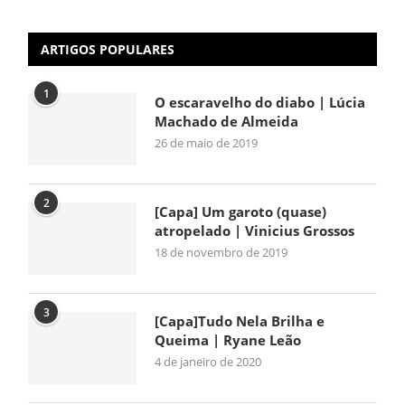
ARTIGOS POPULARES
1
O escaravelho do diabo | Lúcia
Machado de Almeida
26 de maio de 2019
2
[Capa] Um garoto (quase)
atropelado | Vinicius Grossos
18 de novembro de 2019
3
[Capa]Tudo Nela Brilha e
Queima | Ryane Leão
4 de janeiro de 2020