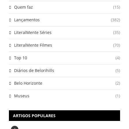
Quem faz
(15)
Lançamentos
(382)
LiteralMente Séries
(35)
LiteralMente Filmes
(70)
Top 10
(4)
Diários de Belorihills
(5)
Belo Horizonte
(2)
Museus
(1)
ARTIGOS POPULARES