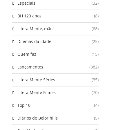
Especiais
(32)
BH 120 anos
(8)
LiteralMente, mãe!
(68)
Dilemas da idade
(25)
Quem faz
(15)
Lançamentos
(382)
LiteralMente Séries
(35)
LiteralMente Filmes
(70)
Top 10
(4)
Diários de Belorihills
(5)