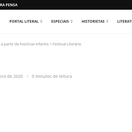
RA PENSAR O MUNDO...
PORTAL LITERAL
ESPECIAIS
HISTORIETAS
LITERA
 partir de histórias infantis
>
Festival Literário
bro de 2020
0 minutos de leitura