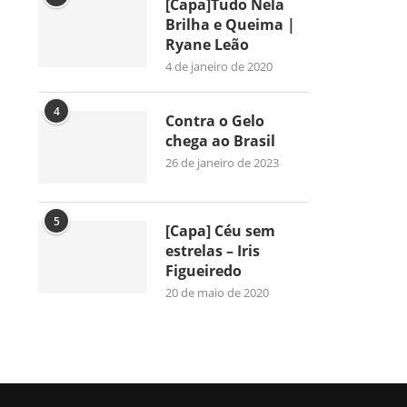
[Capa]Tudo Nela
Brilha e Queima |
Ryane Leão
4 de janeiro de 2020
4
Contra o Gelo
chega ao Brasil
26 de janeiro de 2023
5
[Capa] Céu sem
estrelas – Iris
Figueiredo
20 de maio de 2020