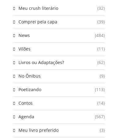
Meu crush literário
(32)
Comprei pela capa
(39)
News
(484)
Vilões
(11)
Livros ou Adaptações?
(62)
No Ônibus
(9)
Poetizando
(113)
Contos
(14)
Agenda
(567)
Meu livro preferido
(3)