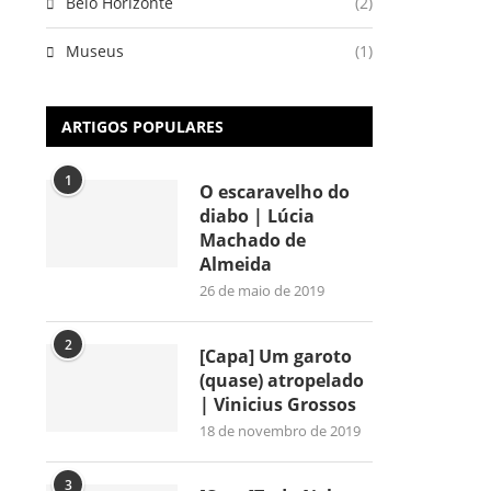
Belo Horizonte
(2)
Museus
(1)
ARTIGOS POPULARES
1
O escaravelho do
diabo | Lúcia
Machado de
Almeida
26 de maio de 2019
2
[Capa] Um garoto
(quase) atropelado
| Vinicius Grossos
18 de novembro de 2019
3