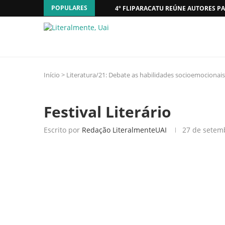
POPULARES
4º FLIPARACATU REÚNE AUTORES PA
Início
>
Literatura/21: Debate as habilidades socioemocionais a
Festival Literário
Escrito por
Redação LiteralmenteUAI
27 de setem