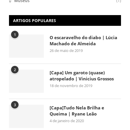
Museus
(1)
ARTIGOS POPULARES
1
O escaravelho do diabo | Lúcia
Machado de Almeida
26 de maio de 2019
2
[Capa] Um garoto (quase)
atropelado | Vinicius Grossos
18 de novembro de 2019
3
[Capa]Tudo Nela Brilha e
Queima | Ryane Leão
4 de janeiro de 2020