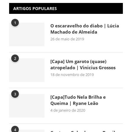
ARTIGOS POPULARES
1
O escaravelho do diabo | Lúcia
Machado de Almeida
26 de maio de 2019
2
[Capa] Um garoto (quase)
atropelado | Vinicius Grossos
18 de novembro de 2019
3
[Capa]Tudo Nela Brilha e
Queima | Ryane Leão
4 de janeiro de 2020
4