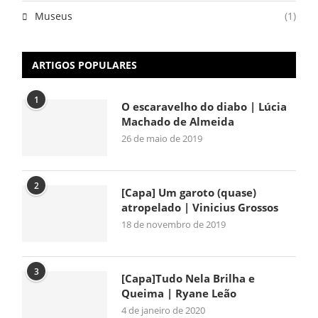
Museus
(1)
ARTIGOS POPULARES
1
O escaravelho do diabo | Lúcia
Machado de Almeida
26 de maio de 2019
2
[Capa] Um garoto (quase)
atropelado | Vinicius Grossos
18 de novembro de 2019
3
[Capa]Tudo Nela Brilha e
Queima | Ryane Leão
4 de janeiro de 2020