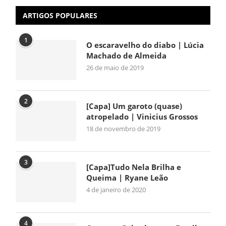
ARTIGOS POPULARES
1
O escaravelho do diabo | Lúcia
Machado de Almeida
26 de maio de 2019
2
[Capa] Um garoto (quase)
atropelado | Vinicius Grossos
18 de novembro de 2019
3
[Capa]Tudo Nela Brilha e
Queima | Ryane Leão
4 de janeiro de 2020
4