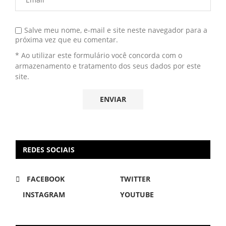
Salve meu nome, e-mail e site neste navegador para a
próxima vez que eu comentar.
* Ao utilizar este formulário você concorda com o
armazenamento e tratamento dos seus dados por este
site.
REDES SOCIAIS
FACEBOOK
TWITTER
INSTAGRAM
YOUTUBE