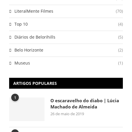
LiteralMente Filmes
(70)
Top 10
(4)
Diários de Belorihills
(5)
Belo Horizonte
(2)
Museus
(1)
ARTIGOS POPULARES
1
O escaravelho do diabo | Lúcia
Machado de Almeida
26 de maio de 2019