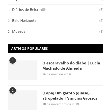
Diários de Belorihills
(5)
Belo Horizonte
(2)
Museus
(1)
ARTIGOS POPULARES
1
O escaravelho do diabo | Lúcia
Machado de Almeida
26 de maio de 2019
2
[Capa] Um garoto (quase)
atropelado | Vinicius Grossos
18 de novembro de 2019