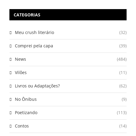
CATEGORIAS
Meu crush literário
(32)
Comprei pela capa
(39)
News
(484)
Vilões
(11)
Livros ou Adaptações?
(62)
No Ônibus
(9)
Poetizando
(113)
Contos
(14)