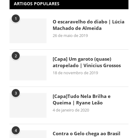
ARTIGOS POPULARES
1
O escaravelho do diabo | Lúcia
Machado de Almeida
26 de maio de 2019
2
[Capa] Um garoto (quase)
atropelado | Vinicius Grossos
18 de novembro de 2019
3
[Capa]Tudo Nela Brilha e
Queima | Ryane Leão
4 de janeiro de 2020
4
Contra o Gelo chega ao Brasil