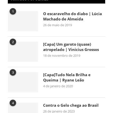
1
O escaravelho do diabo | Lúcia
Machado de Almeida
26 de maio de 2019
2
[Capa] Um garoto (quase)
atropelado | Vinicius Grossos
18 de novembro de 2019
3
[Capa]Tudo Nela Brilha e
Queima | Ryane Leão
4 de janeiro de 2020
4
Contra o Gelo chega ao Brasil
26 de janeiro de 2023