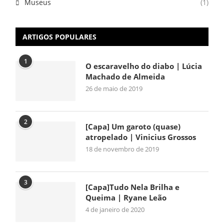
Museus
(1)
ARTIGOS POPULARES
1
O escaravelho do diabo | Lúcia
Machado de Almeida
26 de maio de 2019
2
[Capa] Um garoto (quase)
atropelado | Vinicius Grossos
18 de novembro de 2019
3
[Capa]Tudo Nela Brilha e
Queima | Ryane Leão
4 de janeiro de 2020