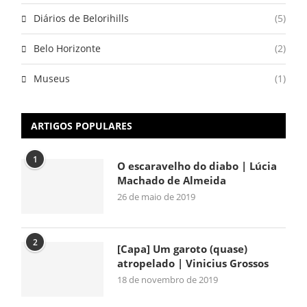
Diários de Belorihills
(5)
Belo Horizonte
(2)
Museus
(1)
ARTIGOS POPULARES
1
O escaravelho do diabo | Lúcia
Machado de Almeida
26 de maio de 2019
2
[Capa] Um garoto (quase)
atropelado | Vinicius Grossos
18 de novembro de 2019