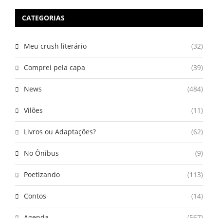
CATEGORIAS
Meu crush literário
(32)
Comprei pela capa
(39)
News
(484)
Vilões
(11)
Livros ou Adaptações?
(62)
No Ônibus
(9)
Poetizando
(113)
Contos
(14)
Agenda
(567)