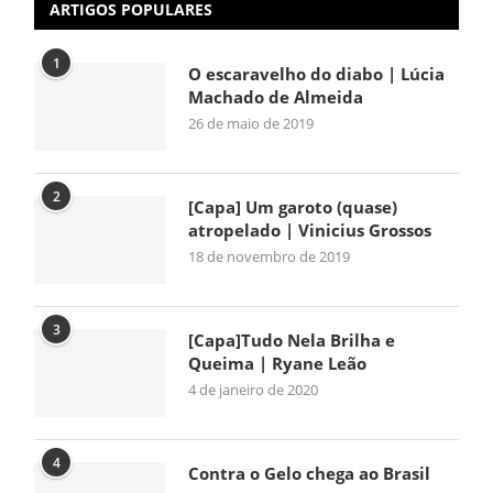
ARTIGOS POPULARES
1
O escaravelho do diabo | Lúcia
Machado de Almeida
26 de maio de 2019
2
[Capa] Um garoto (quase)
atropelado | Vinicius Grossos
18 de novembro de 2019
3
[Capa]Tudo Nela Brilha e
Queima | Ryane Leão
4 de janeiro de 2020
4
Contra o Gelo chega ao Brasil