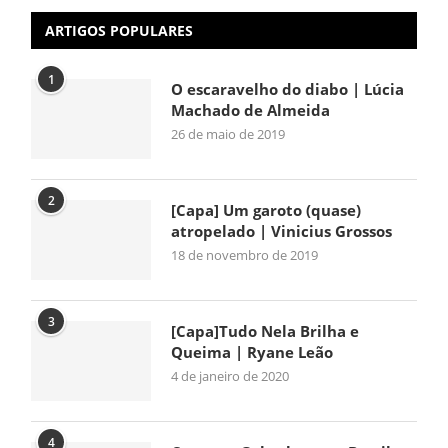
ARTIGOS POPULARES
1
O escaravelho do diabo | Lúcia
Machado de Almeida
26 de maio de 2019
2
[Capa] Um garoto (quase)
atropelado | Vinicius Grossos
18 de novembro de 2019
3
[Capa]Tudo Nela Brilha e
Queima | Ryane Leão
4 de janeiro de 2020
4