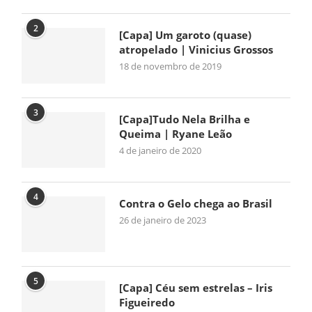
2
[Capa] Um garoto (quase)
atropelado | Vinicius Grossos
18 de novembro de 2019
3
[Capa]Tudo Nela Brilha e
Queima | Ryane Leão
4 de janeiro de 2020
4
Contra o Gelo chega ao Brasil
26 de janeiro de 2023
5
[Capa] Céu sem estrelas – Iris
Figueiredo