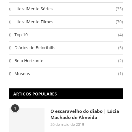
LiteralMente Séries
(35)
LiteralMente Filmes
(70)
Top 10
(4)
Diários de Belorihills
(5)
Belo Horizonte
(2)
Museus
(1)
ARTIGOS POPULARES
1
O escaravelho do diabo | Lúcia
Machado de Almeida
26 de maio de 2019