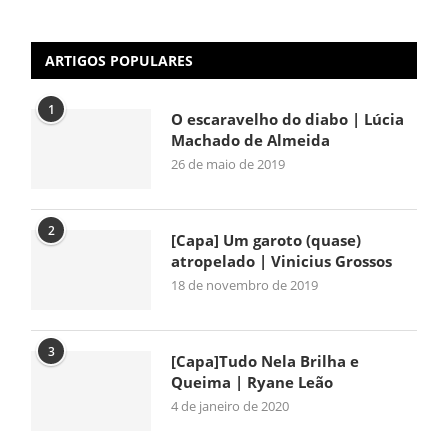
ARTIGOS POPULARES
1
O escaravelho do diabo | Lúcia
Machado de Almeida
26 de maio de 2019
2
[Capa] Um garoto (quase)
atropelado | Vinicius Grossos
18 de novembro de 2019
3
[Capa]Tudo Nela Brilha e
Queima | Ryane Leão
4 de janeiro de 2020