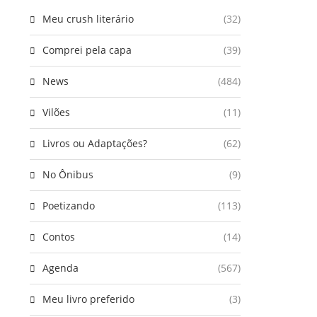
Meu crush literário
(32)
Comprei pela capa
(39)
News
(484)
Vilões
(11)
Livros ou Adaptações?
(62)
No Ônibus
(9)
Poetizando
(113)
Contos
(14)
Agenda
(567)
Meu livro preferido
(3)