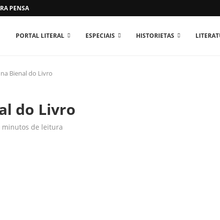
RA PENSAR O MUNDO...
PORTAL LITERAL
ESPECIAIS
HISTORIETAS
LITERA
a Bienal do Livro
l do Livro
 minutos de leitura