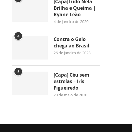
[Capa]Tudo Nela
Brilha e Queima |
Ryane Leão
4 de janeiro de 2020
4
Contra o Gelo
chega ao Brasil
26 de janeiro de 2023
5
[Capa] Céu sem
estrelas – Iris
Figueiredo
20 de maio de 2020