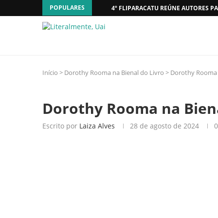
POPULARES
4º FLIPARACATU REÚNE AUTORES PA
Início
>
Dorothy Rooma na Bienal do Livro
>
Dorothy Rooma n
Dorothy Rooma na Biena
Escrito por
Laiza Alves
28 de agosto de 2024
0