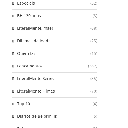
Especiais
(32)
BH 120 anos
(8)
LiteralMente, mãe!
(68)
Dilemas da idade
(25)
Quem faz
(15)
Lançamentos
(382)
LiteralMente Séries
(35)
LiteralMente Filmes
(70)
Top 10
(4)
Diários de Belorihills
(5)