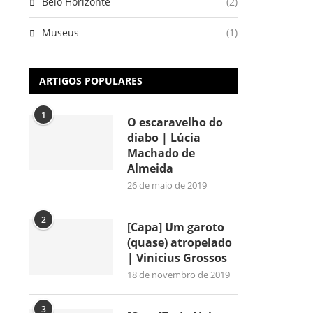
Belo Horizonte
(2)
Museus
(1)
ARTIGOS POPULARES
1
O escaravelho do
diabo | Lúcia
Machado de
Almeida
26 de maio de 2019
2
[Capa] Um garoto
(quase) atropelado
| Vinicius Grossos
18 de novembro de 2019
3