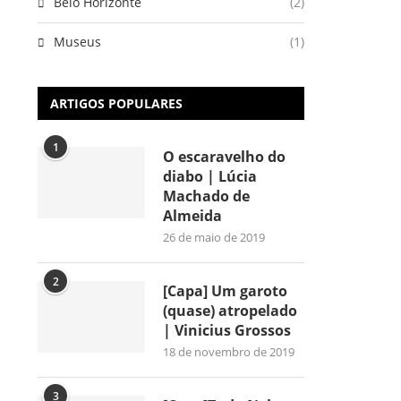
Belo Horizonte
(2)
Museus
(1)
ARTIGOS POPULARES
1
O escaravelho do
diabo | Lúcia
Machado de
Almeida
26 de maio de 2019
2
[Capa] Um garoto
(quase) atropelado
| Vinicius Grossos
18 de novembro de 2019
3