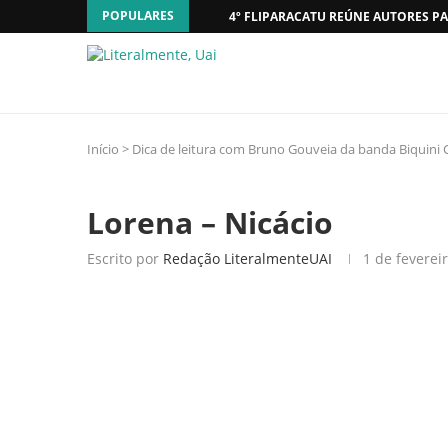
POPULARES
4º FLIPARACATU REÚNE AUTORES PA
Início
>
Dica de leitura com Bruno Gouveia da banda Biquini
Lorena – Nicácio
Escrito por
Redação LiteralmenteUAI
1 de feverei