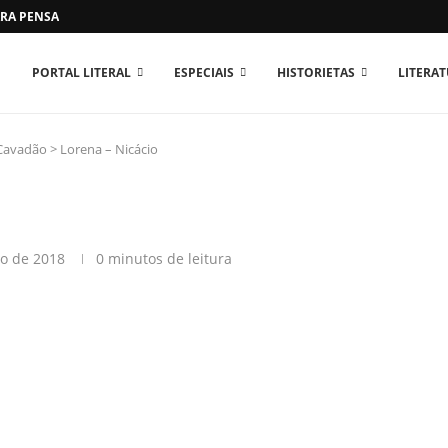
RA PENSAR O MUNDO...
PORTAL LITERAL
ESPECIAIS
HISTORIETAS
LITERA
 Cavadão
>
Lorena – Nicácio
ro de 2018
0 minutos de leitura