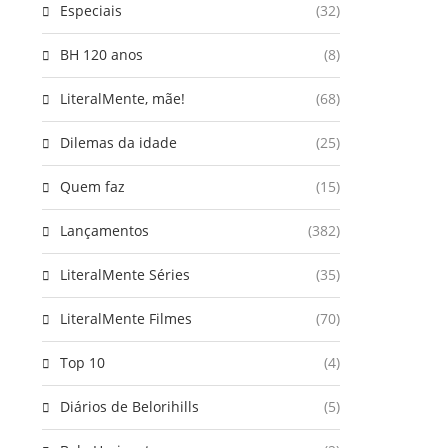
Especiais
(32)
BH 120 anos
(8)
LiteralMente, mãe!
(68)
Dilemas da idade
(25)
Quem faz
(15)
Lançamentos
(382)
LiteralMente Séries
(35)
LiteralMente Filmes
(70)
Top 10
(4)
Diários de Belorihills
(5)