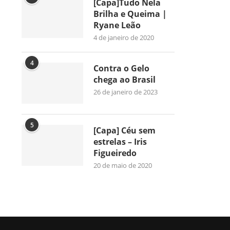
[Capa]Tudo Nela
Brilha e Queima |
Ryane Leão
4 de janeiro de 2020
4
Contra o Gelo
chega ao Brasil
26 de janeiro de 2023
5
[Capa] Céu sem
estrelas – Iris
Figueiredo
20 de maio de 2020