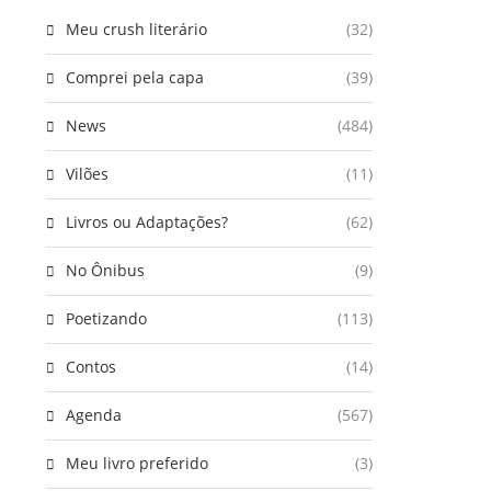
Meu crush literário
(32)
Comprei pela capa
(39)
News
(484)
Vilões
(11)
Livros ou Adaptações?
(62)
No Ônibus
(9)
Poetizando
(113)
Contos
(14)
Agenda
(567)
Meu livro preferido
(3)