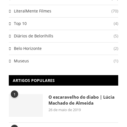
LiteralMente Filmes
(70)
Top 10
(4)
Diários de Belorihills
(5)
Belo Horizonte
(2)
Museus
(1)
ARTIGOS POPULARES
1
O escaravelho do diabo | Lúcia
Machado de Almeida
26 de maio de 2019