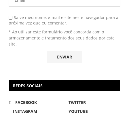
Salve meu nome, e-mail e site neste navegador para a
próxima vez que eu comentar.
* Ao utilizar este formulário você concorda com o
armazenamento e tratamento dos seus dados por este
site.
REDES SOCIAIS
FACEBOOK
TWITTER
INSTAGRAM
YOUTUBE