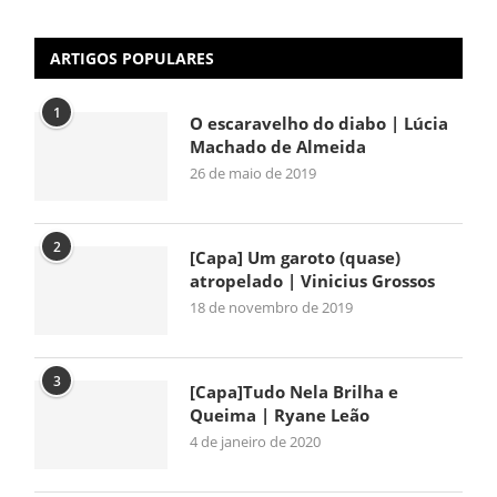
ARTIGOS POPULARES
1
O escaravelho do diabo | Lúcia
Machado de Almeida
26 de maio de 2019
2
[Capa] Um garoto (quase)
atropelado | Vinicius Grossos
18 de novembro de 2019
3
[Capa]Tudo Nela Brilha e
Queima | Ryane Leão
4 de janeiro de 2020