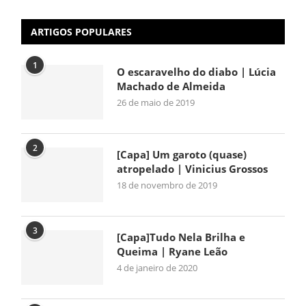
ARTIGOS POPULARES
1
O escaravelho do diabo | Lúcia
Machado de Almeida
26 de maio de 2019
2
[Capa] Um garoto (quase)
atropelado | Vinicius Grossos
18 de novembro de 2019
3
[Capa]Tudo Nela Brilha e
Queima | Ryane Leão
4 de janeiro de 2020