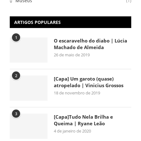
Museus
(1)
ARTIGOS POPULARES
1
O escaravelho do diabo | Lúcia
Machado de Almeida
26 de maio de 2019
2
[Capa] Um garoto (quase)
atropelado | Vinicius Grossos
18 de novembro de 2019
3
[Capa]Tudo Nela Brilha e
Queima | Ryane Leão
4 de janeiro de 2020