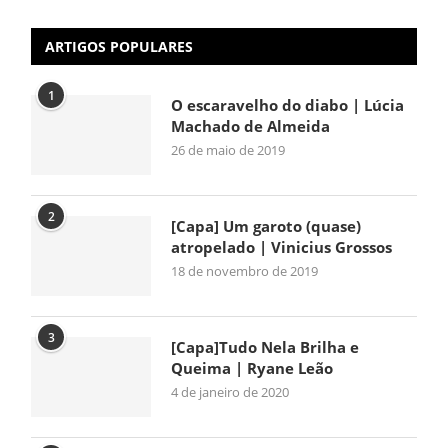
ARTIGOS POPULARES
1
O escaravelho do diabo | Lúcia
Machado de Almeida
26 de maio de 2019
2
[Capa] Um garoto (quase)
atropelado | Vinicius Grossos
18 de novembro de 2019
3
[Capa]Tudo Nela Brilha e
Queima | Ryane Leão
4 de janeiro de 2020