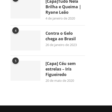
[Capa]Tudo Nela
Brilha e Queima |
Ryane Leão
4 de janeiro de 2020
4
Contra o Gelo
chega ao Brasil
26 de janeiro de 2023
5
[Capa] Céu sem
estrelas – Iris
Figueiredo
20 de maio de 2020