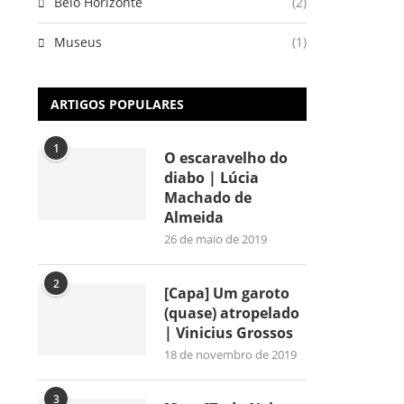
Belo Horizonte
(2)
Museus
(1)
ARTIGOS POPULARES
1
O escaravelho do
diabo | Lúcia
Machado de
Almeida
26 de maio de 2019
2
[Capa] Um garoto
(quase) atropelado
| Vinicius Grossos
18 de novembro de 2019
3