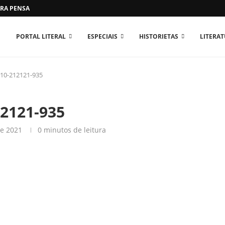
RA PENSAR O MUNDO...
PORTAL LITERAL
ESPECIAIS
HISTORIETAS
LITERA
10-212121-935
2121-935
de 2021
0 minutos de leitura