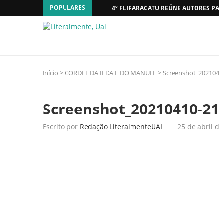
POPULARES
4º FLIPARACATU REÚNE AUTORES PA
Início
>
CORDEL DA ILDA E DO MANUEL
>
Screenshot_202104
Screenshot_20210410-21
Escrito por
Redação LiteralmenteUAI
25 de abril 