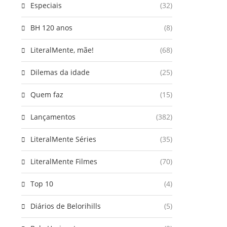
Especiais
(32)
BH 120 anos
(8)
LiteralMente, mãe!
(68)
Dilemas da idade
(25)
Quem faz
(15)
Lançamentos
(382)
LiteralMente Séries
(35)
LiteralMente Filmes
(70)
Top 10
(4)
Diários de Belorihills
(5)