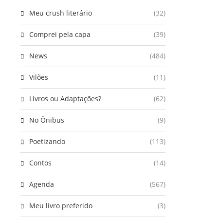
Meu crush literário
(32)
Comprei pela capa
(39)
News
(484)
Vilões
(11)
Livros ou Adaptações?
(62)
No Ônibus
(9)
Poetizando
(113)
Contos
(14)
Agenda
(567)
Meu livro preferido
(3)