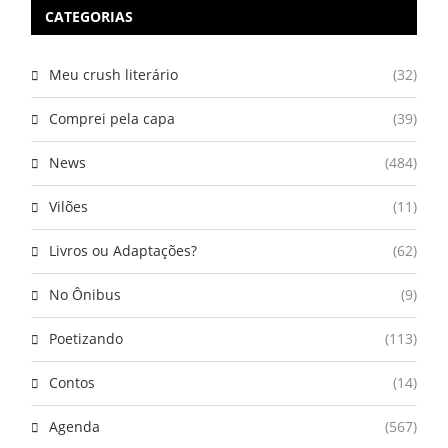
CATEGORIAS
Meu crush literário
(32)
Comprei pela capa
(39)
News
(484)
Vilões
(11)
Livros ou Adaptações?
(62)
No Ônibus
(9)
Poetizando
(113)
Contos
(14)
Agenda
(567)