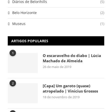
Diários de Belorihills
(5)
Belo Horizonte
(2)
Museus
(1)
ARTIGOS POPULARES
1
O escaravelho do diabo | Lúcia
Machado de Almeida
26 de maio de 2019
2
[Capa] Um garoto (quase)
atropelado | Vinicius Grossos
18 de novembro de 2019