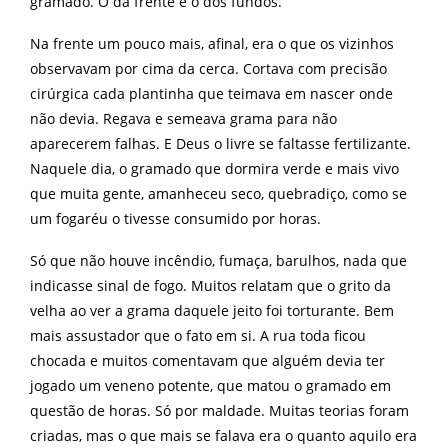
gramado. O da frente e o dos fundos.
Na frente um pouco mais, afinal, era o que os vizinhos
observavam por cima da cerca. Cortava com precisão
cirúrgica cada plantinha que teimava em nascer onde
não devia. Regava e semeava grama para não
aparecerem falhas. E Deus o livre se faltasse fertilizante.
Naquele dia, o gramado que dormira verde e mais vivo
que muita gente, amanheceu seco, quebradiço, como se
um fogaréu o tivesse consumido por horas.
Só que não houve incêndio, fumaça, barulhos, nada que
indicasse sinal de fogo. Muitos relatam que o grito da
velha ao ver a grama daquele jeito foi torturante. Bem
mais assustador que o fato em si. A rua toda ficou
chocada e muitos comentavam que alguém devia ter
jogado um veneno potente, que matou o gramado em
questão de horas. Só por maldade. Muitas teorias foram
criadas, mas o que mais se falava era o quanto aquilo era