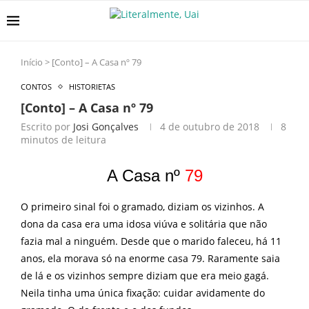
Início
>
[Conto] – A Casa nº 79
CONTOS
HISTORIETAS
[Conto] – A Casa nº 79
Escrito por
Josi Gonçalves
4 de outubro de 2018
8
minutos de leitura
A Casa nº
79
O primeiro sinal foi o gramado, diziam os vizinhos. A
dona da casa era uma idosa viúva e solitária que não
fazia mal a ninguém. Desde que o marido faleceu, há 11
anos, ela morava só na enorme casa 79. Raramente saia
de lá e os vizinhos sempre diziam que era meio gagá.
Neila tinha uma única fixação: cuidar avidamente do