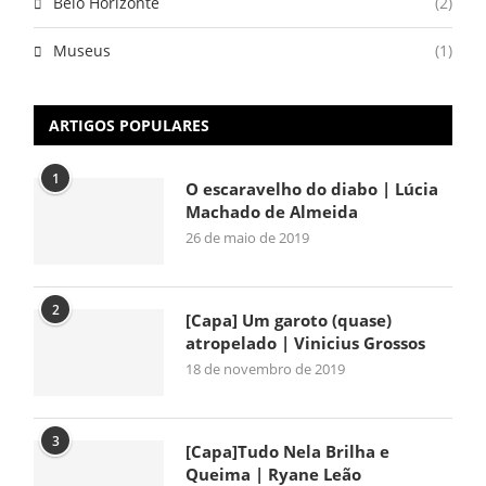
Belo Horizonte
(2)
Museus
(1)
ARTIGOS POPULARES
1
O escaravelho do diabo | Lúcia
Machado de Almeida
26 de maio de 2019
2
[Capa] Um garoto (quase)
atropelado | Vinicius Grossos
18 de novembro de 2019
3
[Capa]Tudo Nela Brilha e
Queima | Ryane Leão