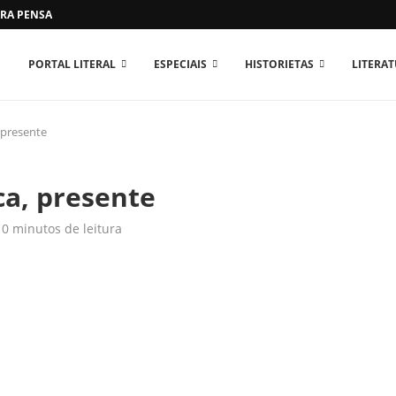
RA PENSAR O MUNDO...
PORTAL LITERAL
ESPECIAIS
HISTORIETAS
LITERA
 presente
ca, presente
0 minutos de leitura