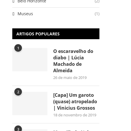
Belo Horizonte
(2)
Museus
(1)
ARTIGOS POPULARES
1
O escaravelho do
diabo | Lúcia
Machado de
Almeida
26 de maio de 2019
2
[Capa] Um garoto
(quase) atropelado
| Vinicius Grossos
18 de novembro de 2019
3