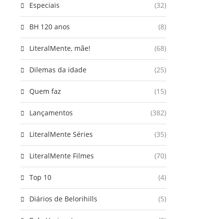
Especiais
(32)
BH 120 anos
(8)
LiteralMente, mãe!
(68)
Dilemas da idade
(25)
Quem faz
(15)
Lançamentos
(382)
LiteralMente Séries
(35)
LiteralMente Filmes
(70)
Top 10
(4)
Diários de Belorihills
(5)