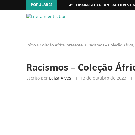
POPULARES
4º FLIPARACATU REÚNE AUTORES PA
Início
>
Coleção África, presente!
>
Racismos – Coleção África,
Racismos – Coleção Áfri
Escrito por
Laiza Alves
13 de outubro de 2023