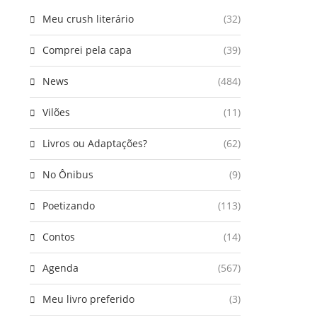
Meu crush literário
(32)
Comprei pela capa
(39)
News
(484)
Vilões
(11)
Livros ou Adaptações?
(62)
No Ônibus
(9)
Poetizando
(113)
Contos
(14)
Agenda
(567)
Meu livro preferido
(3)