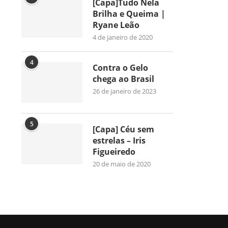
[Capa]Tudo Nela
Brilha e Queima |
Ryane Leão
4 de janeiro de 2020
4
Contra o Gelo
chega ao Brasil
26 de janeiro de 2023
5
[Capa] Céu sem
estrelas – Iris
Figueiredo
20 de maio de 2020