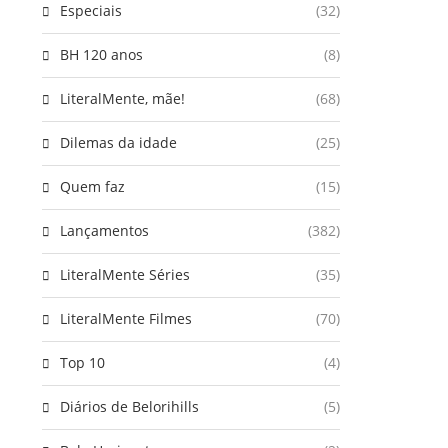
Especiais
(32)
BH 120 anos
(8)
LiteralMente, mãe!
(68)
Dilemas da idade
(25)
Quem faz
(15)
Lançamentos
(382)
LiteralMente Séries
(35)
LiteralMente Filmes
(70)
Top 10
(4)
Diários de Belorihills
(5)