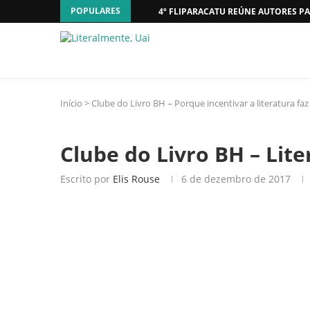
POPULARES
4º FLIPARACATU REÚNE AUTORES PA
Início
>
Clube do Livro BH – Porque incentivar a literatura fa
Clube do Livro BH – Lit
Escrito por
Elis Rouse
6 de dezembro de 2017