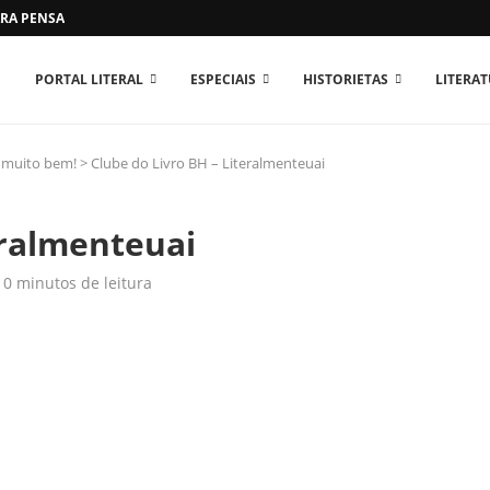
RA PENSAR O MUNDO...
PORTAL LITERAL
ESPECIAIS
HISTORIETAS
LITERA
z muito bem!
>
Clube do Livro BH – Literalmenteuai
eralmenteuai
0 minutos de leitura