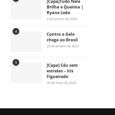
[Capa]Tudo Nela
Brilha e Queima |
Ryane Leão
4 de janeiro de 2020
4
Contra o Gelo
chega ao Brasil
26 de janeiro de 2023
5
[Capa] Céu sem
estrelas – Iris
Figueiredo
20 de maio de 2020