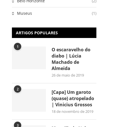
Belo Horizonte
(2)
Museus
(1)
ARTIGOS POPULARES
1
O escaravelho do
diabo | Lúcia
Machado de
Almeida
26 de maio de 2019
2
[Capa] Um garoto
(quase) atropelado
| Vinicius Grossos
18 de novembro de 2019
3