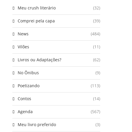
Meu crush literário
(32)
Comprei pela capa
(39)
News
(484)
Vilões
(11)
Livros ou Adaptações?
(62)
No Ônibus
(9)
Poetizando
(113)
Contos
(14)
Agenda
(567)
Meu livro preferido
(3)