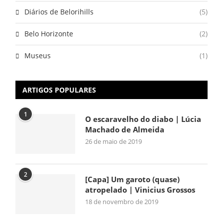
Diários de Belorihills
(5)
Belo Horizonte
(2)
Museus
(1)
ARTIGOS POPULARES
1
O escaravelho do diabo | Lúcia
Machado de Almeida
26 de maio de 2019
2
[Capa] Um garoto (quase)
atropelado | Vinicius Grossos
18 de novembro de 2019