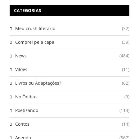
CATEGORIAS
Meu crush literário
(32)
Comprei pela capa
(39)
News
(484)
Vilões
(11)
Livros ou Adaptações?
(62)
No Ônibus
(9)
Poetizando
(113)
Contos
(14)
Agenda
(567)