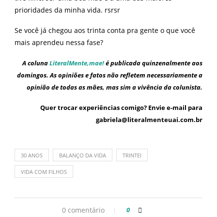
prioridades da minha vida. rsrsr
Se você já chegou aos trinta conta pra gente o que você
mais aprendeu nessa fase?
A coluna
LiteralMente,mae!
é publicada quinzenalmente aos
domingos. As opiniões e fatos não refletem necessariamente a
opinião de todas as mães, mas sim a vivência da colunista.
Quer trocar experiências comigo? Envie e-mail para
gabriela@literalmenteuai.com.br
30 ANOS
BALANÇO DA VIDA
TRINTEI
VIDA COM FILHOS
0 comentário
0