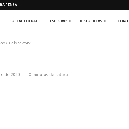
RA PENSAR O MUNDO...
PORTAL LITERAL
ESPECIAIS
HISTORIETAS
LITERA
ano
>
Cells at work
ro de 2020
0 minutos de leitura