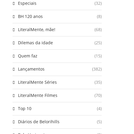
Especiais
(32)
BH 120 anos
(8)
LiteralMente, mãe!
(68)
Dilemas da idade
(25)
Quem faz
(15)
Lançamentos
(382)
LiteralMente Séries
(35)
LiteralMente Filmes
(70)
Top 10
(4)
Diários de Belorihills
(5)