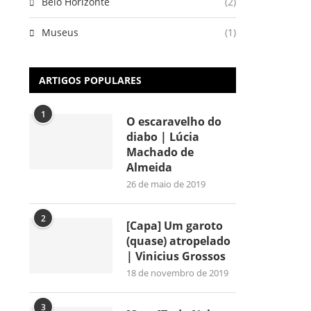
Belo Horizonte
(2)
Museus
(1)
ARTIGOS POPULARES
1
O escaravelho do
diabo | Lúcia
Machado de
Almeida
26 de maio de 2019
2
[Capa] Um garoto
(quase) atropelado
| Vinicius Grossos
18 de novembro de 2019
3