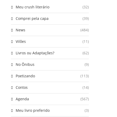
Meu crush literário
(32)
Comprei pela capa
(39)
News
(484)
Vilões
(11)
Livros ou Adaptações?
(62)
No Ônibus
(9)
Poetizando
(113)
Contos
(14)
Agenda
(567)
Meu livro preferido
(3)