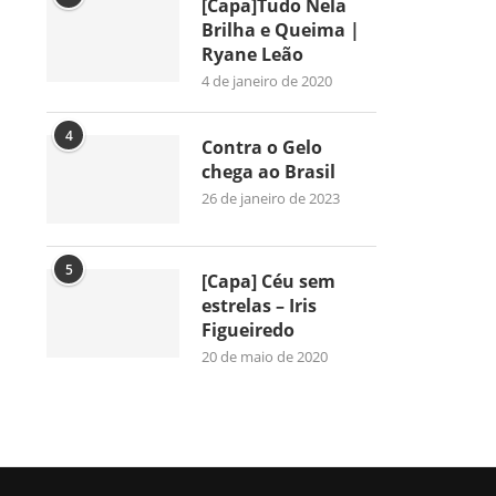
[Capa]Tudo Nela
Brilha e Queima |
Ryane Leão
4 de janeiro de 2020
4
Contra o Gelo
chega ao Brasil
26 de janeiro de 2023
5
[Capa] Céu sem
estrelas – Iris
Figueiredo
20 de maio de 2020