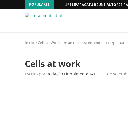
POPULARES
4º FLIPARACATU REÚNE AUTORES PA
Início
>
Cells at Work, um anime para entender o corpo hum
Cells at work
Escrito por
Redação LiteralmenteUAI
1 de setemb