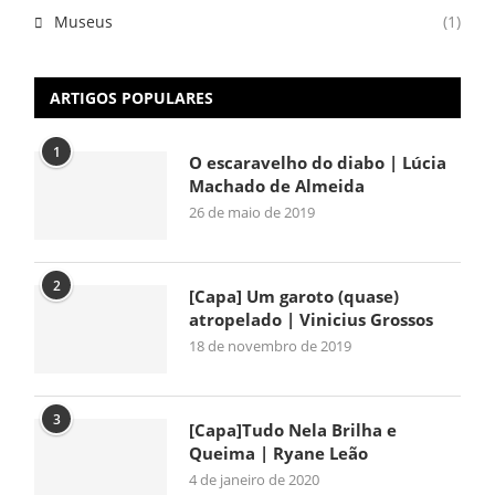
Museus
(1)
ARTIGOS POPULARES
1
O escaravelho do diabo | Lúcia
Machado de Almeida
26 de maio de 2019
2
[Capa] Um garoto (quase)
atropelado | Vinicius Grossos
18 de novembro de 2019
3
[Capa]Tudo Nela Brilha e
Queima | Ryane Leão
4 de janeiro de 2020