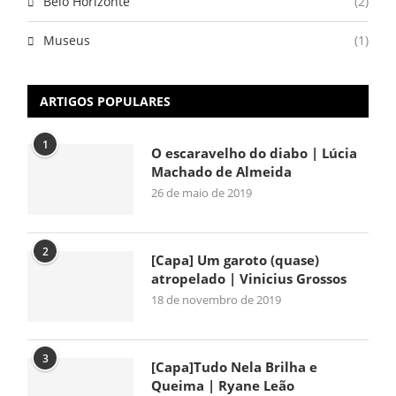
Belo Horizonte
(2)
Museus
(1)
ARTIGOS POPULARES
1
O escaravelho do diabo | Lúcia
Machado de Almeida
26 de maio de 2019
2
[Capa] Um garoto (quase)
atropelado | Vinicius Grossos
18 de novembro de 2019
3
[Capa]Tudo Nela Brilha e
Queima | Ryane Leão