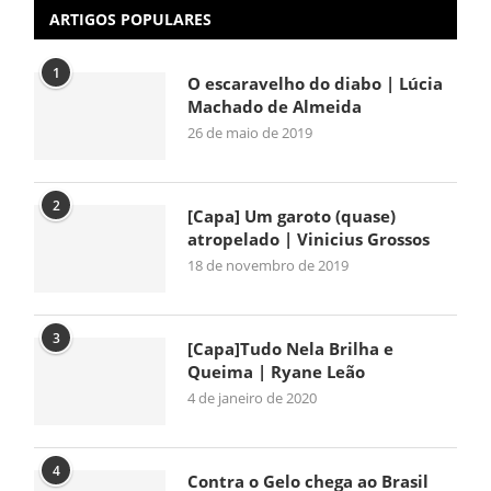
ARTIGOS POPULARES
1
O escaravelho do diabo | Lúcia
Machado de Almeida
26 de maio de 2019
2
[Capa] Um garoto (quase)
atropelado | Vinicius Grossos
18 de novembro de 2019
3
[Capa]Tudo Nela Brilha e
Queima | Ryane Leão
4 de janeiro de 2020
4
Contra o Gelo chega ao Brasil