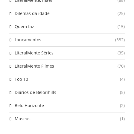
LiteralMente, mãe!
(68)
Dilemas da idade
(25)
Quem faz
(15)
Lançamentos
(382)
LiteralMente Séries
(35)
LiteralMente Filmes
(70)
Top 10
(4)
Diários de Belorihills
(5)
Belo Horizonte
(2)
Museus
(1)