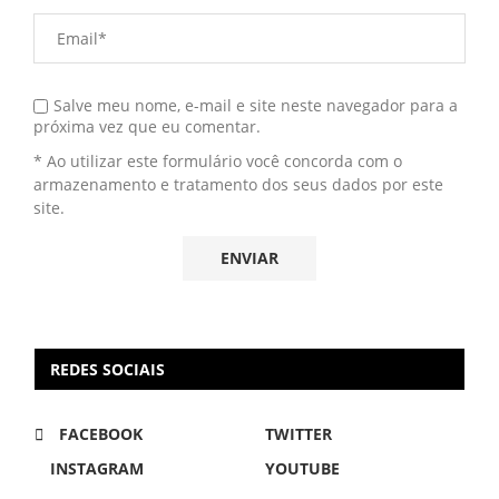
Salve meu nome, e-mail e site neste navegador para a
próxima vez que eu comentar.
* Ao utilizar este formulário você concorda com o
armazenamento e tratamento dos seus dados por este
site.
REDES SOCIAIS
FACEBOOK
TWITTER
INSTAGRAM
YOUTUBE