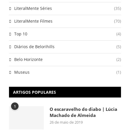
LiteralMente Séries
(35)
LiteralMente Filmes
(70)
Top 10
(4)
Diários de Belorihills
(5)
Belo Horizonte
(2)
Museus
(1)
ARTIGOS POPULARES
1
O escaravelho do diabo | Lúcia
Machado de Almeida
26 de maio de 2019