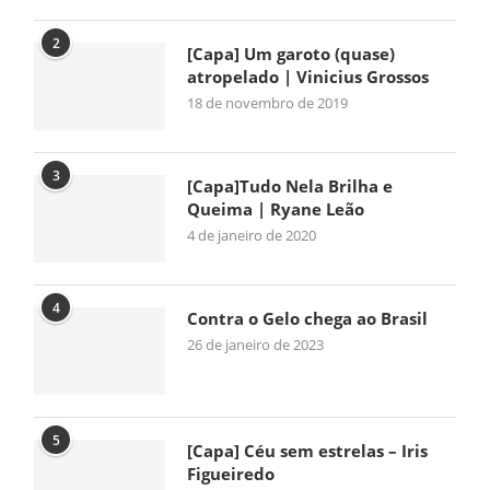
2
[Capa] Um garoto (quase)
atropelado | Vinicius Grossos
18 de novembro de 2019
3
[Capa]Tudo Nela Brilha e
Queima | Ryane Leão
4 de janeiro de 2020
4
Contra o Gelo chega ao Brasil
26 de janeiro de 2023
5
[Capa] Céu sem estrelas – Iris
Figueiredo