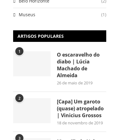
Belo Horizonte
(2)
Museus
(1)
ARTIGOS POPULARES
1
O escaravelho do
diabo | Lúcia
Machado de
Almeida
26 de maio de 2019
2
[Capa] Um garoto
(quase) atropelado
| Vinicius Grossos
18 de novembro de 2019
3