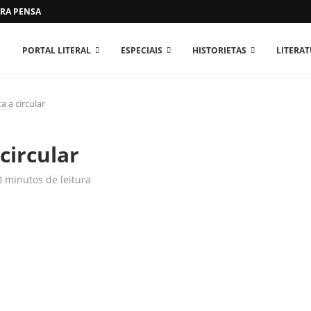
RA PENSAR O MUNDO...
PORTAL LITERAL
ESPECIAIS
HISTORIETAS
LITERA
a a circular
circular
0 minutos de leitura