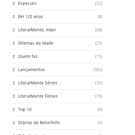
Especiais
(32)
BH 120 anos
(8)
LiteralMente, mãe!
(68)
Dilemas da idade
(25)
Quem faz
(15)
Lançamentos
(382)
LiteralMente Séries
(35)
LiteralMente Filmes
(70)
Top 10
(4)
Diários de Belorihills
(5)