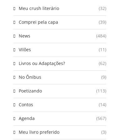
Meu crush literário
(32)
Comprei pela capa
(39)
News
(484)
Vilões
(11)
Livros ou Adaptações?
(62)
No Ônibus
(9)
Poetizando
(113)
Contos
(14)
Agenda
(567)
Meu livro preferido
(3)