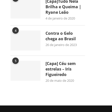
[Capa]Tudo Nela
Brilha e Queima |
Ryane Leão
4 de janeiro de 2020
4
Contra o Gelo
chega ao Brasil
26 de janeiro de 2023
5
[Capa] Céu sem
estrelas – Iris
Figueiredo
20 de maio de 2020