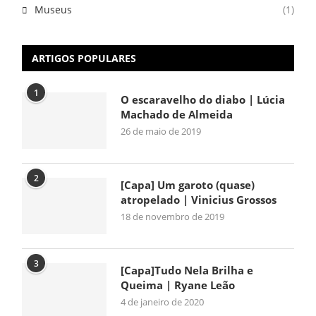
Museus
(1)
ARTIGOS POPULARES
1
O escaravelho do diabo | Lúcia
Machado de Almeida
26 de maio de 2019
2
[Capa] Um garoto (quase)
atropelado | Vinicius Grossos
18 de novembro de 2019
3
[Capa]Tudo Nela Brilha e
Queima | Ryane Leão
4 de janeiro de 2020