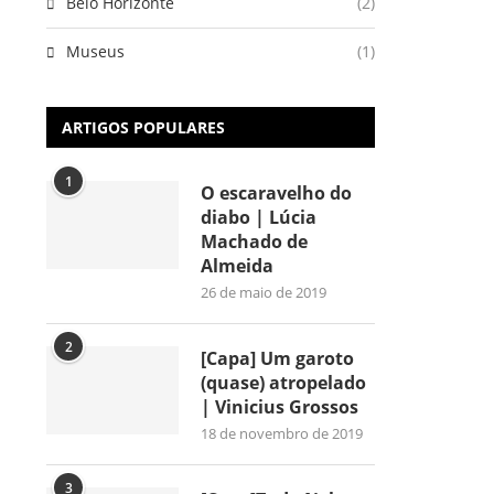
Belo Horizonte
(2)
Museus
(1)
ARTIGOS POPULARES
1
O escaravelho do
diabo | Lúcia
Machado de
Almeida
26 de maio de 2019
2
[Capa] Um garoto
(quase) atropelado
| Vinicius Grossos
18 de novembro de 2019
3