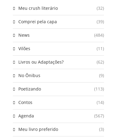
Meu crush literário
(32)
Comprei pela capa
(39)
News
(484)
Vilões
(11)
Livros ou Adaptações?
(62)
No Ônibus
(9)
Poetizando
(113)
Contos
(14)
Agenda
(567)
Meu livro preferido
(3)