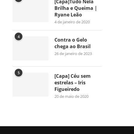
[Capa]Tudo Nela
Brilha e Queima |
Ryane Leão
4 de janeiro de 2020
4
Contra o Gelo
chega ao Brasil
26 de janeiro de 2023
5
[Capa] Céu sem
estrelas – Iris
Figueiredo
20 de maio de 2020