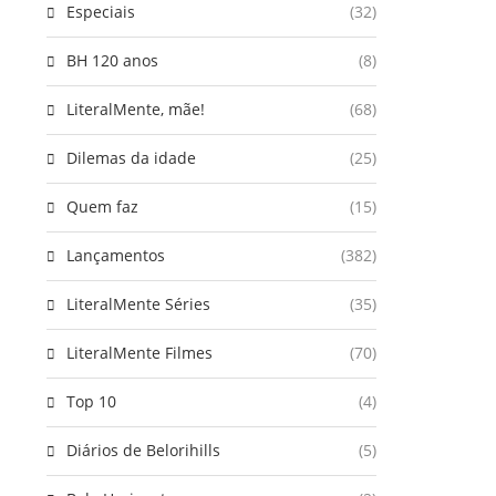
Especiais
(32)
BH 120 anos
(8)
LiteralMente, mãe!
(68)
Dilemas da idade
(25)
Quem faz
(15)
Lançamentos
(382)
LiteralMente Séries
(35)
LiteralMente Filmes
(70)
Top 10
(4)
Diários de Belorihills
(5)