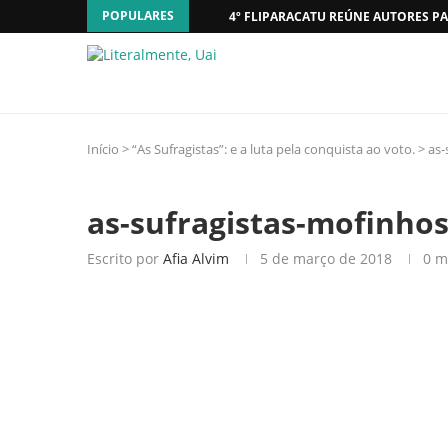
POPULARES
4º FLIPARACATU REÚNE AUTORES PA
Início
>
“As Sufragistas”: e a luta pela conquista ao voto.
>
as-
as-sufragistas-mofinho
Escrito por
Afia Alvim
5 de março de 2018
0 m