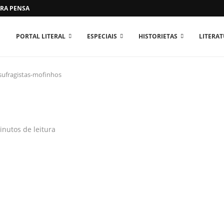
RA PENSAR O MUNDO...
PORTAL LITERAL
ESPECIAIS
HISTORIETAS
LITERA
sufragistas-mofinhos
s
inutos de leitura