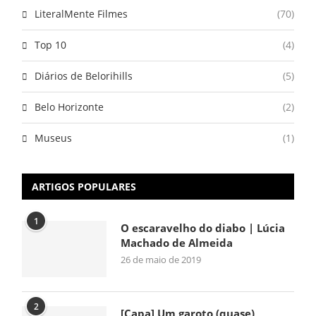
LiteralMente Filmes
(70)
Top 10
(4)
Diários de Belorihills
(5)
Belo Horizonte
(2)
Museus
(1)
ARTIGOS POPULARES
1
O escaravelho do diabo | Lúcia
Machado de Almeida
26 de maio de 2019
2
[Capa] Um garoto (quase)