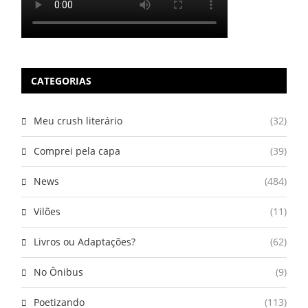
CATEGORIAS
Meu crush literário
(32)
Comprei pela capa
(39)
News
(484)
Vilões
(11)
Livros ou Adaptações?
(62)
No Ônibus
(9)
Poetizando
(113)