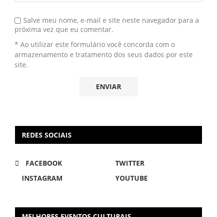
Salve meu nome, e-mail e site neste navegador para a
próxima vez que eu comentar.
* Ao utilizar este formulário você concorda com o
armazenamento e tratamento dos seus dados por este
site.
REDES SOCIAIS
FACEBOOK
TWITTER
INSTAGRAM
YOUTUBE
MELHORES EVENTOS CULTURAIS