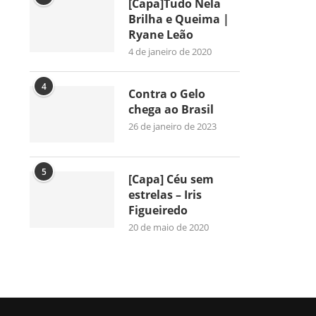
[Capa]Tudo Nela
Brilha e Queima |
Ryane Leão
4 de janeiro de 2020
4
Contra o Gelo
chega ao Brasil
26 de janeiro de 2023
5
[Capa] Céu sem
estrelas – Iris
Figueiredo
20 de maio de 2020