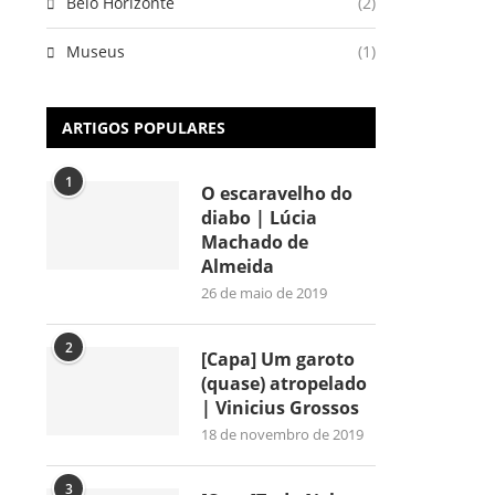
Belo Horizonte
(2)
Museus
(1)
ARTIGOS POPULARES
1
O escaravelho do
diabo | Lúcia
Machado de
Almeida
26 de maio de 2019
2
[Capa] Um garoto
(quase) atropelado
| Vinicius Grossos
18 de novembro de 2019
3