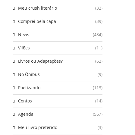
Meu crush literário
(32)
Comprei pela capa
(39)
News
(484)
Vilões
(11)
Livros ou Adaptações?
(62)
No Ônibus
(9)
Poetizando
(113)
Contos
(14)
Agenda
(567)
Meu livro preferido
(3)