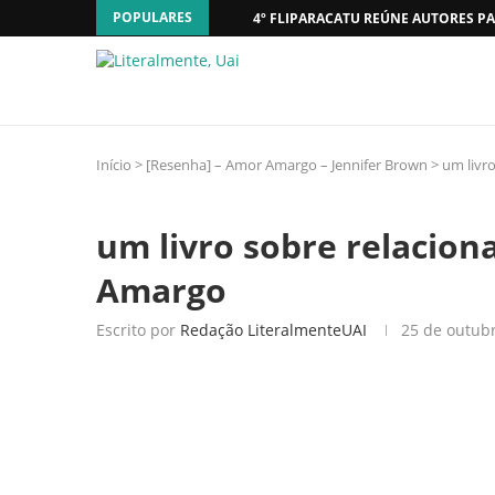
POPULARES
4º FLIPARACATU REÚNE AUTORES PA
Início
>
[Resenha] – Amor Amargo – Jennifer Brown
>
um livr
um livro sobre relacio
Amargo
Escrito por
Redação LiteralmenteUAI
25 de outub