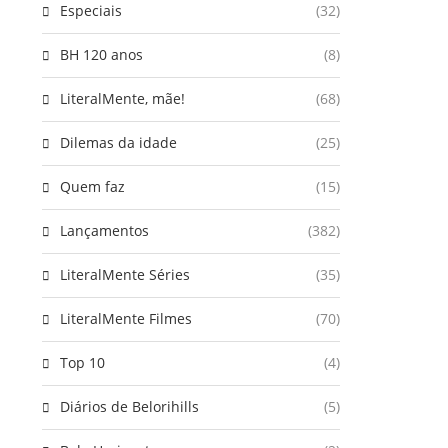
Especiais
(32)
BH 120 anos
(8)
LiteralMente, mãe!
(68)
Dilemas da idade
(25)
Quem faz
(15)
Lançamentos
(382)
LiteralMente Séries
(35)
LiteralMente Filmes
(70)
Top 10
(4)
Diários de Belorihills
(5)