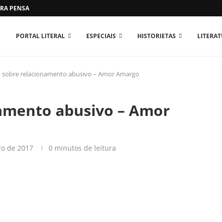
RA PENSAR O MUNDO...
PORTAL LITERAL
ESPECIAIS
HISTORIETAS
LITERA
o sobre relacionamento abusivo – Amor Amargo
namento abusivo – Amor
ro de 2017
0 minutos de leitura